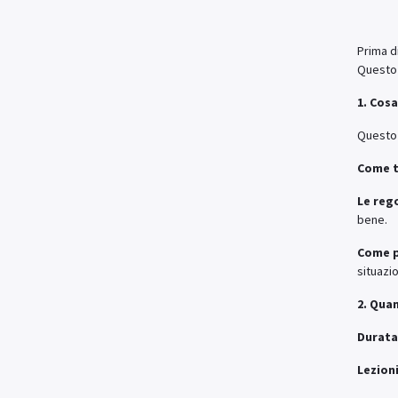
Prima d
Questo 
1. Cos
Questo 
Come t
Le rego
bene.
Come p
situazi
2. Qua
Durata
Lezioni