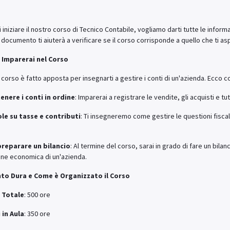
i iniziare il nostro corso di Tecnico Contabile, vogliamo darti tutte le infor
documento ti aiuterà a verificare se il corso corrisponde a quello che ti aspe
a Imparerai nel Corso
corso è fatto apposta per insegnarti a gestire i conti di un'azienda. Ecco c
enere i conti in ordine
: Imparerai a registrare le vendite, gli acquisti e tu
le su tasse e contributi
: Ti insegneremo come gestire le questioni fisca
reparare un bilancio
: Al termine del corso, sarai in grado di fare un bi
one economica di un'azienda.
nto Dura e Come è Organizzato il Corso
 Totale
: 500 ore
 in Aula
: 350 ore