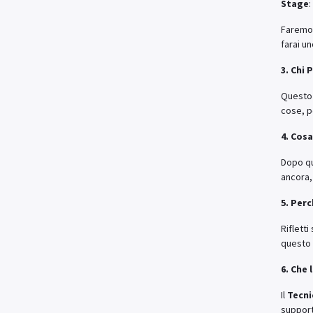
Stage
:
Faremo 
farai u
3. Chi 
Questo 
cose, p
4. Cosa
Dopo qu
ancora,
5. Per
Rifletti
questo 
6. Che
Il
Tecni
support