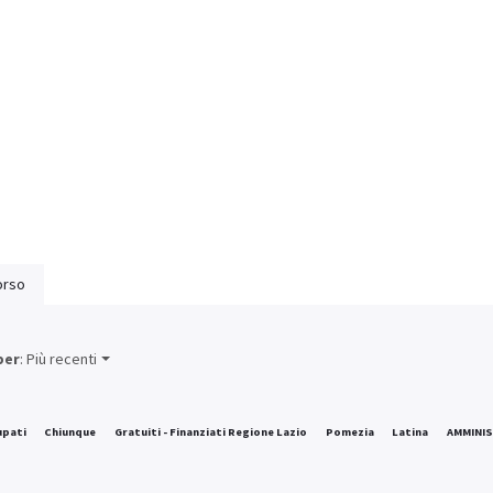
rso
per
: Più recenti
upati
Chiunque
Gratuiti - Finanziati Regione Lazio
Pomezia
Latina
AMMINIS