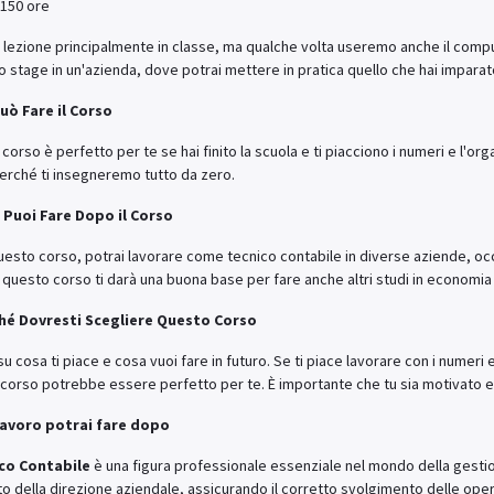
 150 ore
lezione principalmente in classe, ma qualche volta useremo anche il compute
no stage in un'azienda, dove potrai mettere in pratica quello che hai imparat
Può Fare il Corso
corso è perfetto per te se hai finito la scuola e ti piacciono i numeri e l'o
erché ti insegneremo tutto da zero.
 Puoi Fare Dopo il Corso
esto corso, potrai lavorare come tecnico contabile in diverse aziende, occu
 questo corso ti darà una buona base per fare anche altri studi in economia
ché Dovresti Scegliere Questo Corso
 su cosa ti piace e cosa vuoi fare in futuro. Se ti piace lavorare con i numeri
corso potrebbe essere perfetto per te. È importante che tu sia motivato e
 lavoro potrai fare dopo
co Contabile
è una figura professionale essenziale nel mondo della gestio
o della direzione aziendale, assicurando il corretto svolgimento delle operaz