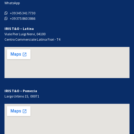
WhatsApp
+39 345 341 7730
+39 375 860 3866
IRIS T&O – Latina
Viale Pier Luigi Nervi, 04100
Centro Commerciale Latina Fiori - T4
IRIS T&O – Pomezia
Largo Urbino 15, 00071