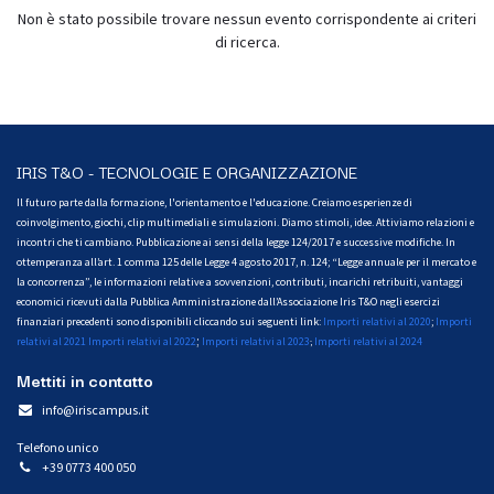
Non è stato possibile trovare nessun evento corrispondente ai criteri
di ricerca.
IRIS T&O - TECNOLOGIE E ORGANIZZAZIONE
Il futuro parte dalla formazione, l'orientamento e l'educazione. Creiamo esperienze di
coinvolgimento, giochi, clip multimediali e simulazioni. Diamo stimoli, idee. Attiviamo relazioni e
incontri che ti cambiano. Pubblicazione ai sensi della legge 124/2017 e successive modifiche. In
ottemperanza all’art. 1 comma 125 delle Legge 4 agosto 2017, n. 124; “Legge annuale per il mercato e
la concorrenza”, le informazioni relative a sovvenzioni, contributi, incarichi retribuiti, vantaggi
economici ricevuti dalla Pubblica Amministrazione dall’Associazione Iris T&O negli esercizi
finanziari precedenti sono disponibili cliccando sui seguenti link:
Importi relativi al 2020
;
Importi
;
relativi al 2021
Importi relativi al 2022
Importi relativi al 2023
Importi relativi al 2024
;
Mettiti in contatto
info@iriscampus.it
Telefono unico
+39 0773 400 050