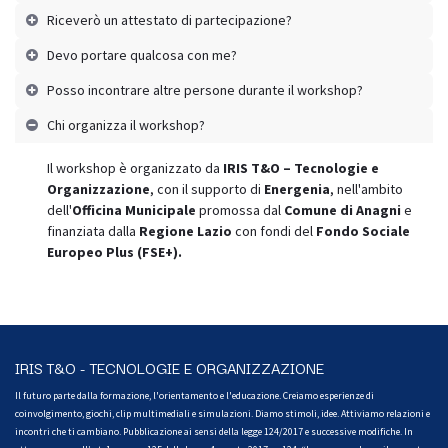
Riceverò un attestato di partecipazione?
Devo portare qualcosa con me?
Posso incontrare altre persone durante il workshop?
Chi organizza il workshop?
Il workshop è organizzato da
IRIS T&O – Tecnologie e
Organizzazione
, con il supporto di
Energenia
, nell'ambito
dell'
Officina Municipale
promossa dal
Comune di Anagni
e
finanziata dalla
Regione Lazio
con fondi del
Fondo Sociale
Europeo Plus (FSE+).
IRIS T&O - TECNOLOGIE E ORGANIZZAZIONE
Il futuro parte dalla formazione, l'orientamento e l'educazione. Creiamo esperienze di
coinvolgimento, giochi, clip multimediali e simulazioni. Diamo stimoli, idee. Attiviamo relazioni e
incontri che ti cambiano. Pubblicazione ai sensi della legge 124/2017 e successive modifiche. In