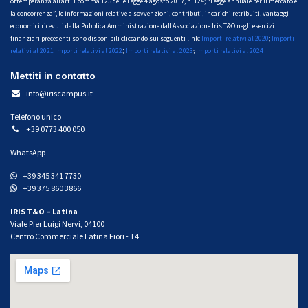
ottemperanza all’art. 1 comma 125 delle Legge 4 agosto 2017, n. 124; “Legge annuale per il mercato e
la concorrenza”, le informazioni relative a sovvenzioni, contributi, incarichi retribuiti, vantaggi
economici ricevuti dalla Pubblica Amministrazione dall’Associazione Iris T&O negli esercizi
finanziari precedenti sono disponibili cliccando sui seguenti link:
Importi relativi al 2020
;
Importi
;
relativi al 2021
Importi relativi al 2022
Importi relativi al 2023
Importi relativi al 2024
;
Mettiti in contatto
info@iriscampus.it
Telefono unico
+39 0773 400 050
WhatsApp
+39 345 341 7730
+39 375 860 3866
IRIS T&O – Latina
Viale Pier Luigi Nervi, 04100
Centro Commerciale Latina Fiori - T4