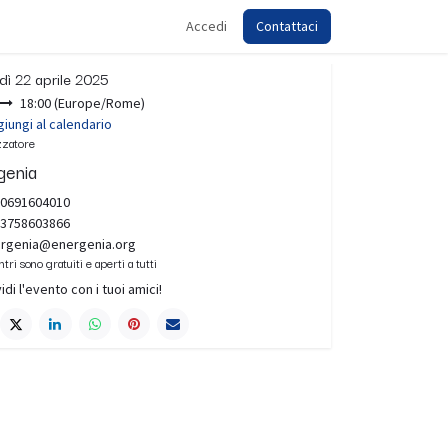
Accedi
Contattaci
ora
dì 22 aprile 2025
18:00
(
Europe/Rome
)
iungi al calendario
zzatore
genia
0691604010
3758603866
rgenia@energenia.org
ntri sono gratuiti e aperti a tutti
idi l'evento con i tuoi amici!