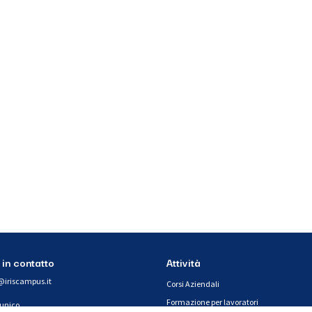
 in contatto
Attività
@iriscampus.it
Corsi Aziendali
Formazione per lavoratori
 unico