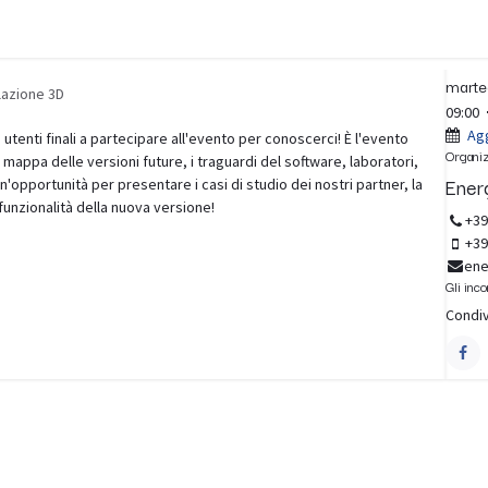
Contatti
FAQ
Brands
Blog
Data e 
marte
lazione 3D
09:00
Agg
 utenti finali a partecipare all'evento per conoscerci! È l'evento
Organi
a mappa delle versioni future, i traguardi del software, laboratori,
Ener
'opportunità per presentare i casi di studio dei nostri partner, la
 funzionalità della nuova versione!
+39
+39
ene
Gli inco
Condiv