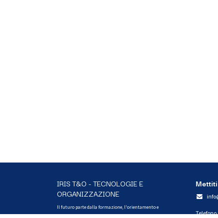
IRIS T&O - TECNOLOGIE E
Mettiti
ORGANIZZAZIONE
info
Il futuro parte dalla formazione, l'orientamento e
Telefono
l'educazione. Creiamo esperienze di coinvolgimento, giochi,