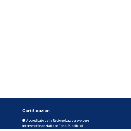
Certificazioni
Accreditato dalla Regione Lazio a svolgere
interventi finanziati con Fondi Pubblici di
Formazione e Orientamento per Occupati e