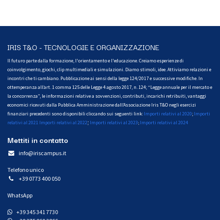
IRIS T&O - TECNOLOGIE E ORGANIZZAZIONE
Il futuro parte dalla formazione, l'orientamento e l'educazione. Creiamo esperienze di
coinvolgimento, giochi, clip multimediali e simulazioni. Diamo stimoli, idee. Attiviamo relazioni e
incontri che ti cambiano. Pubblicazione ai sensi della legge 124/2017 e successive modifiche. In
ottemperanza all’art. 1 comma 125 delle Legge 4 agosto 2017, n. 124; “Legge annuale per il mercato e
la concorrenza”, le informazioni relative a sovvenzioni, contributi, incarichi retribuiti, vantaggi
economici ricevuti dalla Pubblica Amministrazione dall’Associazione Iris T&O negli esercizi
finanziari precedenti sono disponibili cliccando sui seguenti link:
Importi relativi al 2020
;
Importi
;
relativi al 2021
Importi relativi al 2022
Importi relativi al 2023
Importi relativi al 2024
;
Mettiti in contatto
info@iriscampus.it
Telefono unico
+39 0773 400 050
WhatsApp
+39 345 341 7730