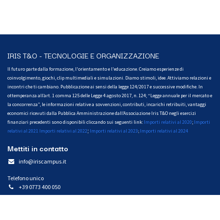
IRIS T&O - TECNOLOGIE E ORGANIZZAZIONE
Il futuro parte dalla formazione, l'orientamento e l'educazione. Creiamo esperienze di
coinvolgimento, giochi, clip multimediali e simulazioni. Diamo stimoli, idee. Attiviamo relazioni e
incontri che ti cambiano. Pubblicazione ai sensi della legge 124/2017 e successive modifiche. In
ottemperanza all’art. 1 comma 125 delle Legge 4 agosto 2017, n. 124; “Legge annuale per il mercato e
la concorrenza”, le informazioni relative a sovvenzioni, contributi, incarichi retribuiti, vantaggi
economici ricevuti dalla Pubblica Amministrazione dall’Associazione Iris T&O negli esercizi
finanziari precedenti sono disponibili cliccando sui seguenti link:
Importi relativi al 2020
;
Importi
;
relativi al 2021
Importi relativi al 2022
Importi relativi al 2023
Importi relativi al 2024
;
Mettiti in contatto
info@iriscampus.it
Telefono unico
+39 0773 400 050
WhatsApp