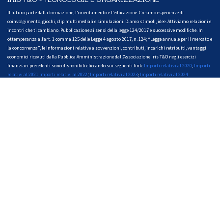
Il futuro parte dalla formazione, l'orientamento e l'educazione. Creiamo esperienze di
coinvolgimento, giochi, clip multimediali e simulazioni. Diamo stimoli, idee. Attiviamo relazioni e
incontri che ti cambiano. Pubblicazione ai sensi della legge 124/2017 e successive modifiche. In
ottemperanza all’art. 1 comma 125 delle Legge 4 agosto 2017, n. 124; “Legge annuale per il mercato e
la concorrenza”, le informazioni relative a sovvenzioni, contributi, incarichi retribuiti, vantaggi
economici ricevuti dalla Pubblica Amministrazione dall’Associazione Iris T&O negli esercizi
finanziari precedenti sono disponibili cliccando sui seguenti link:
Importi relativi al 2020
;
Importi
;
relativi al 2021
Importi relativi al 2022
Importi relativi al 2023
Importi relativi al 2024
;
Mettiti in contatto
info@iriscampus.it
Telefono unico
+39 0773 400 050
WhatsApp
+39 345 341 7730
+39 375 860 3866
IRIS T&O – Latina
Viale Pier Luigi Nervi, 04100
Centro Commerciale Latina Fiori - T4