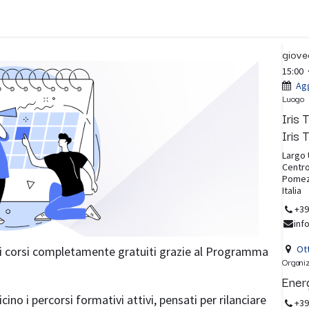
Contatti
FAQ
Brands
Blog
Data e 
giove
15:00
Agg
Luogo
Iris
Iris
Largo 
Centro
Pomez
Italia
+39
inf
Ott
dei corsi completamente gratuiti grazie al Programma
Organi
Ener
no i percorsi formativi attivi, pensati per rilanciare
+39