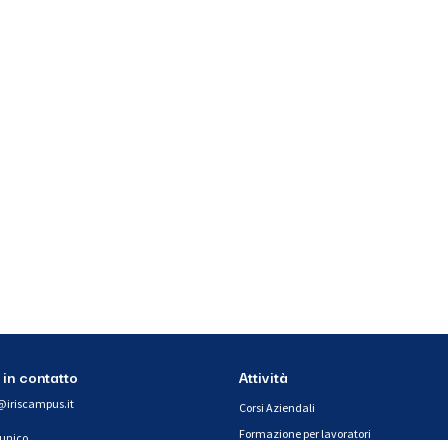
 in contatto
Attività
@iriscampus.it
Corsi Aziendali
Formazione per lavoratori
 unico