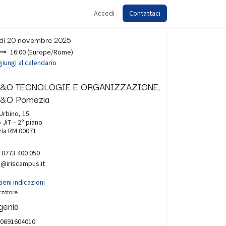
Accedi
Contattaci
ora
dì 20 novembre 2025
16:00
(
Europe/Rome
)
iungi al calendario
 T&O TECNOLOGIE E ORGANIZZAZIONE,
 T&O Pomezia
Urbino, 15
 JiT – 2° piano
ia RM 00071
 0773 400 050
o@iriscampus.it
ieni indicazioni
zzatore
genia
0691604010