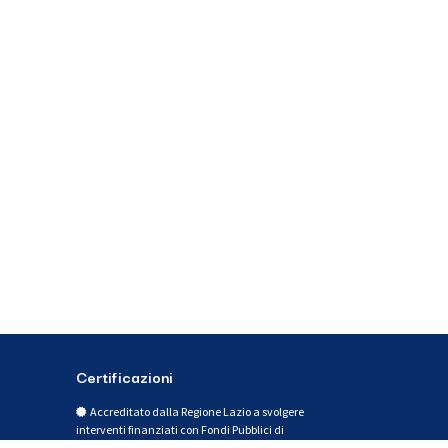
Certificazioni
Accreditato dalla Regione Lazio a svolgere
interventi finanziati con Fondi Pubblici di
Formazione e Orientamento per Occupati e