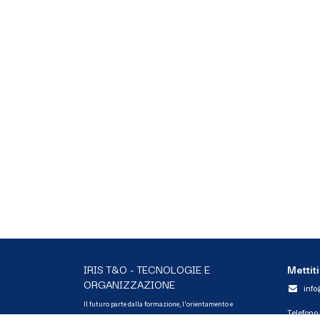
IRIS T&O - TECNOLOGIE E
Mettiti
ORGANIZZAZIONE
info
Il futuro parte dalla formazione, l'orientamento e
Telefono
l'educazione. Creiamo esperienze di coinvolgimento, giochi,