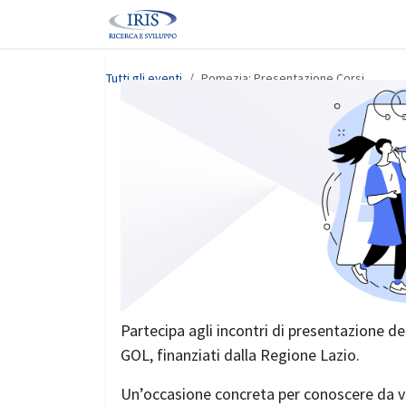
Passa al contenuto
Home
Corsi
Eventi
Servizi
Tutti gli eventi
Pomezia: Presentazione Corsi
Partecipa agli incontri di presentazione 
GOL, finanziati dalla Regione Lazio.
Un’occasione concreta per conoscere da vici