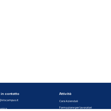
 in contatto
Attività
@iriscampus.it
Corsi Aziendali
Formazione per lavoratori
 unico