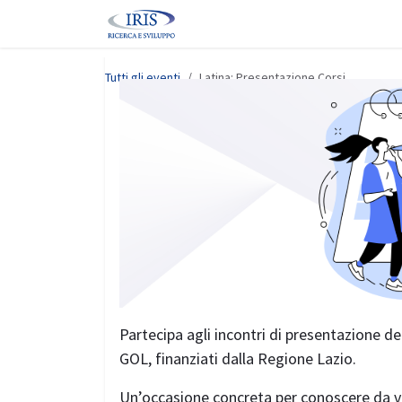
Passa al contenuto
Home
Corsi
Eventi
Servizi
Tutti gli eventi
Latina: Presentazione Corsi
Partecipa agli incontri di presentazione 
GOL, finanziati dalla Regione Lazio.
Un’occasione concreta per conoscere da vici