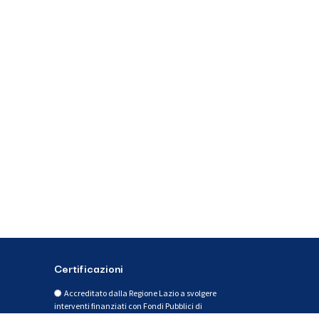
Certificazioni
Accreditato dalla Regione Lazio a svolgere
interventi finanziati con Fondi Pubblici di
Formazione e Orientamento per Occupati e