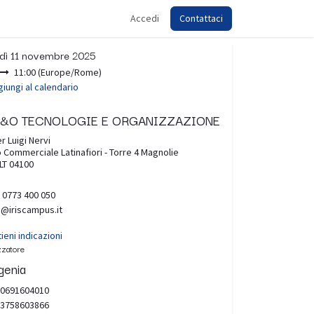
Accedi
Contattaci
ora
dì 11 novembre 2025
11:00
(
Europe/Rome
)
iungi al calendario
s T&O TECNOLOGIE E ORGANIZZAZIONE
er Luigi Nervi
 Commerciale Latinafiori - Torre 4 Magnolie
 LT 04100
 0773 400 050
o@iriscampus.it
ieni indicazioni
zzatore
genia
0691604010
3758603866