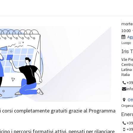
Contatti
FAQ
Brands
Blog
Data e 
marte
10:00
Agg
Luogo
Iri
V.le Pi
Centro
Latina
Italia
+39
inf
Ott
Organi
dei corsi completamente gratuiti grazie al Programma
Ener
+39
+39
no i percorsi formativi attivi, pensati per rilanciare