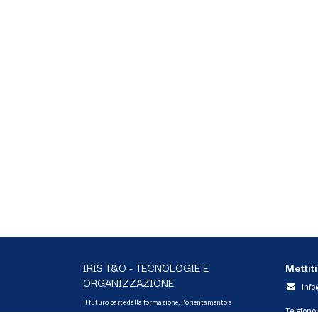
IRIS T&O - TECNOLOGIE E
Mettiti
ORGANIZZAZIONE
info
Il futuro parte dalla formazione, l'orientamento e
Telefono
l'educazione. Creiamo esperienze di coinvolgimento, giochi,