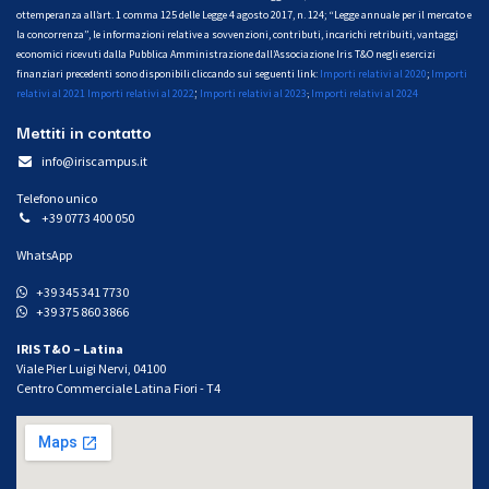
ottemperanza all’art. 1 comma 125 delle Legge 4 agosto 2017, n. 124; “Legge annuale per il mercato e
la concorrenza”, le informazioni relative a sovvenzioni, contributi, incarichi retribuiti, vantaggi
economici ricevuti dalla Pubblica Amministrazione dall’Associazione Iris T&O negli esercizi
finanziari precedenti sono disponibili cliccando sui seguenti link:
Importi relativi al 2020
;
Importi
;
relativi al 2021
Importi relativi al 2022
Importi relativi al 2023
Importi relativi al 2024
;
Mettiti in contatto
info@iriscampus.it
Telefono unico
+39 0773 400 050
WhatsApp
+39 345 341 7730
+39 375 860 3866
IRIS T&O – Latina
Viale Pier Luigi Nervi, 04100
Centro Commerciale Latina Fiori - T4