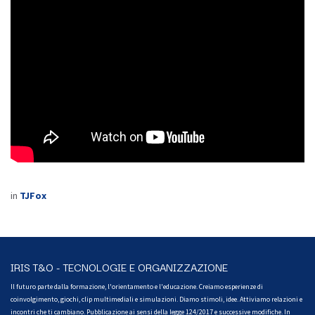
in
TJFox
IRIS T&O - TECNOLOGIE E ORGANIZZAZIONE
Il futuro parte dalla formazione, l'orientamento e l'educazione. Creiamo esperienze di
coinvolgimento, giochi, clip multimediali e simulazioni. Diamo stimoli, idee. Attiviamo relazioni e
incontri che ti cambiano. Pubblicazione ai sensi della legge 124/2017 e successive modifiche. In