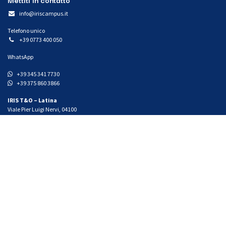
info@iriscampus.it
Telefono unico
+39 0773 400 050
WhatsApp
+39 345 341 7730
+39 375 860 3866
IRIS T&O – Latina
Viale Pier Luigi Nervi, 04100
Centro Commerciale Latina Fiori - T4
IRIS T&O – Pomezia
Largo Urbino 15, 00071