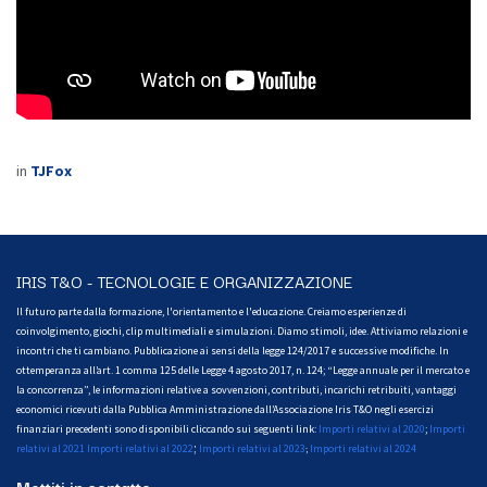
in
TJFox
IRIS T&O - TECNOLOGIE E ORGANIZZAZIONE
Il futuro parte dalla formazione, l'orientamento e l'educazione. Creiamo esperienze di
coinvolgimento, giochi, clip multimediali e simulazioni. Diamo stimoli, idee. Attiviamo relazioni e
incontri che ti cambiano. Pubblicazione ai sensi della legge 124/2017 e successive modifiche. In
ottemperanza all’art. 1 comma 125 delle Legge 4 agosto 2017, n. 124; “Legge annuale per il mercato e
la concorrenza”, le informazioni relative a sovvenzioni, contributi, incarichi retribuiti, vantaggi
economici ricevuti dalla Pubblica Amministrazione dall’Associazione Iris T&O negli esercizi
finanziari precedenti sono disponibili cliccando sui seguenti link:
Importi relativi al 2020
;
Importi
;
relativi al 2021
Importi relativi al 2022
Importi relativi al 2023
Importi relativi al 2024
;
Mettiti in contatto