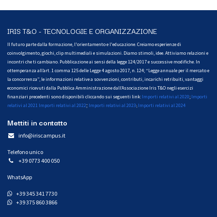
IRIS T&O - TECNOLOGIE E ORGANIZZAZIONE
Il futuro parte dalla formazione, l'orientamento e l'educazione. Creiamo esperienze di
coinvolgimento, giochi, clip multimediali e simulazioni. Diamo stimoli, idee. Attiviamo relazioni e
incontri che ti cambiano. Pubblicazione ai sensi della legge 124/2017 e successive modifiche. In
ottemperanza all’art. 1 comma 125 delle Legge 4 agosto 2017, n. 124; “Legge annuale per il mercato e
la concorrenza”, le informazioni relative a sovvenzioni, contributi, incarichi retribuiti, vantaggi
economici ricevuti dalla Pubblica Amministrazione dall’Associazione Iris T&O negli esercizi
finanziari precedenti sono disponibili cliccando sui seguenti link:
Importi relativi al 2020
;
Importi
;
relativi al 2021
Importi relativi al 2022
Importi relativi al 2023
Importi relativi al 2024
;
Mettiti in contatto
info@iriscampus.it
Telefono unico
+39 0773 400 050
WhatsApp
+39 345 341 7730
+39 375 860 3866