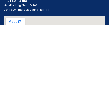
IRIS T&O – Latina
Viale Pier Luigi Nervi, 04100
Centro Commerciale Latina Fiori - T4
IRIS T&O – Pomezia
Largo Urbino 15, 00071
Seguici sui social