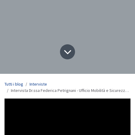
Tutti i blog
Interviste
Intervista Dr.ssa Federica Petrignani - Ufficio Mobilità e Sicurezza Stradale dell'ACI