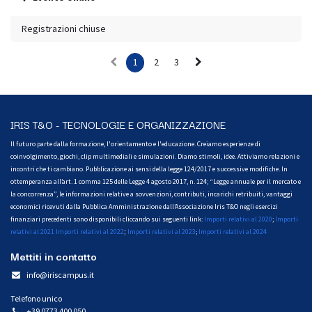
Registrazioni chiuse
1
2
3
IRIS T&O - TECNOLOGIE E ORGANIZZAZIONE
Il futuro parte dalla formazione, l'orientamento e l'educazione. Creiamo esperienze di
coinvolgimento, giochi, clip multimediali e simulazioni. Diamo stimoli, idee. Attiviamo relazioni e
incontri che ti cambiano. Pubblicazione ai sensi della legge 124/2017 e successive modifiche. In
ottemperanza all’art. 1 comma 125 delle Legge 4 agosto 2017, n. 124; “Legge annuale per il mercato e
la concorrenza”, le informazioni relative a sovvenzioni, contributi, incarichi retribuiti, vantaggi
economici ricevuti dalla Pubblica Amministrazione dall’Associazione Iris T&O negli esercizi
finanziari precedenti sono disponibili cliccando sui seguenti link:
Importi relativi al 2020
;
Importi
;
relativi al 2021
Importi relativi al 2022
Importi relativi al 2023
Importi relativi al 2024
;
Mettiti in contatto
info@iriscampus.it
Telefono unico
+39 0773 400 050