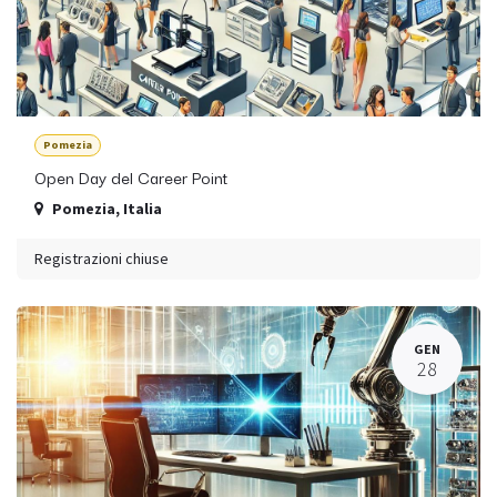
Pomezia
Open Day del Career Point
Pomezia
,
Italia
Registrazioni chiuse
GEN
28