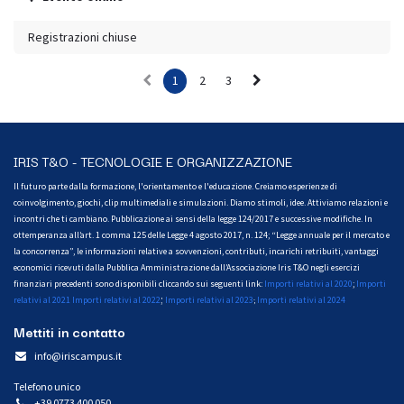
Registrazioni chiuse
1
2
3
IRIS T&O - TECNOLOGIE E ORGANIZZAZIONE
Il futuro parte dalla formazione, l'orientamento e l'educazione. Creiamo esperienze di
coinvolgimento, giochi, clip multimediali e simulazioni. Diamo stimoli, idee. Attiviamo relazioni e
incontri che ti cambiano. Pubblicazione ai sensi della legge 124/2017 e successive modifiche. In
ottemperanza all’art. 1 comma 125 delle Legge 4 agosto 2017, n. 124; “Legge annuale per il mercato e
la concorrenza”, le informazioni relative a sovvenzioni, contributi, incarichi retribuiti, vantaggi
economici ricevuti dalla Pubblica Amministrazione dall’Associazione Iris T&O negli esercizi
finanziari precedenti sono disponibili cliccando sui seguenti link:
Importi relativi al 2020
;
Importi
;
relativi al 2021
Importi relativi al 2022
Importi relativi al 2023
Importi relativi al 2024
;
Mettiti in contatto
info@iriscampus.it
Telefono unico
+39 0773 400 050