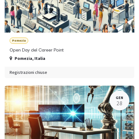
Pomezia
Open Day del Career Point
Pomezia
,
Italia
Registrazioni chiuse
GEN
28