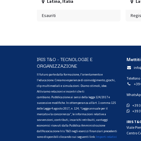
Latina
,
Italia
La
Esauriti
Regis
IRIS T&O - TECNOLOGIE E
Mettiti
ORGANIZZAZIONE
info
Il futuro parte dalla formazione, l'orientamento e
Telefono
l'educazione. Creiamo esperienze di coinvolgimento, giochi,
+39 
clip multimediali e simulazioni. Diamo stimoli, idee.
Attiviamo relazioni e incontri che ti
WhatsAp
cambiano. Pubblicazione ai sensi della legge 124/2017 e
successive modifiche. In ottemperanza all’art. 1 comma 125
+39 3
delle Legge 4 agosto 2017, n. 124; “Legge annuale per il
+39 3
mercato e la concorrenza”, le informazioni relative a
sovvenzioni, contributi, incarichi retribuiti, vantaggi
IRIS T&
economici ricevuti dalla Pubblica Amministrazione
Viale Pie
dall’Associazione Iris T&O negli esercizi finanziari precedenti
Centro C
sono disponibili cliccando sui seguenti link:
Importi relativi