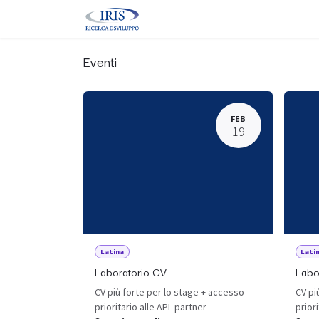
Passa al contenuto
Home
Corsi
Eventi
Servizi
Eventi
FEB
19
Latina
Lati
Laboratorio CV
Labo
CV più forte per lo stage + accesso
CV pi
prioritario alle APL partner
prior