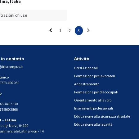
tina
,
Italia
trazioni chiuse
1
2
3
 in contatto
Attività
@iriscampus.it
Corsi Aziendali
Formazione per lavoratori
 unico
0773 400 050
Addestramento
Formazione per disoccupati
p
Orientamento al lavoro
45 341 7730
Inserimenti professionali
75 860 3866
Educazione alla sicurezza stradale
O – Latina
Educazione alla legalità
r Luigi Nervi, 04100
ommerciale Latina Fiori - T4