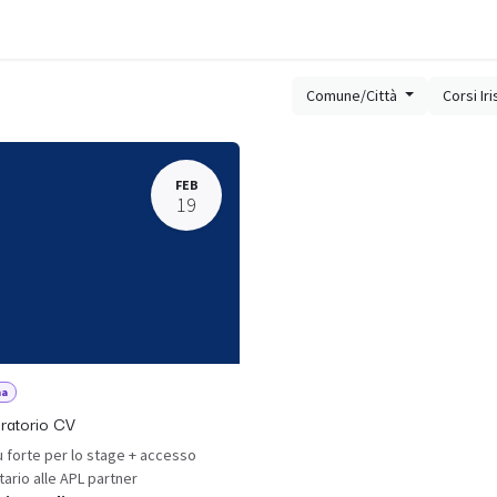
Contatti
FAQ
Brands
Blog
Comune/Città
Corsi Ir
FEB
19
na
ratorio CV
ù forte per lo stage + accesso
itario alle APL partner